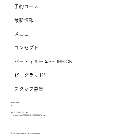
予約コース
最新情報
メニュー
コンセプト
パーティルームREDBRICK
ビーグラッド号
スタッフ募集
I
nstagram
X
Tel.
027-226-1143
〒371-0843 群馬県前橋市新前橋町25-13
© cymbal sinmaebashi. All Rights Reserved.