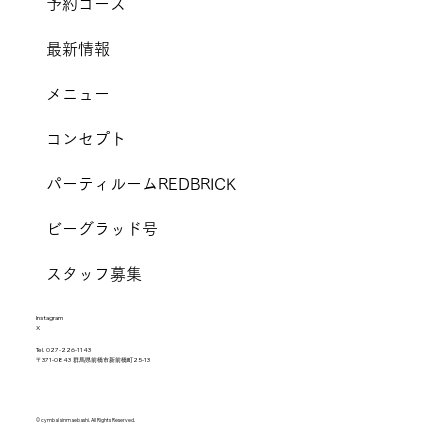
予約コース
最新情報
メニュー
コンセプト
パーティルームREDBRICK
ビーグラッド号
スタッフ募集
I
nstagram
X
Tel.
027-226-1143
〒371-0843 群馬県前橋市新前橋町25-13
© cymbal sinmaebashi. All Rights Reserved.