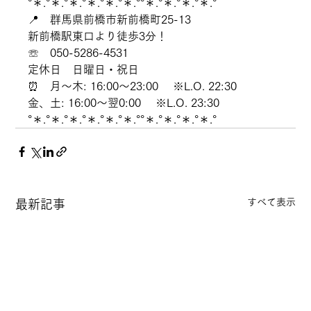
°＊.°＊.°＊.°＊.°＊.°＊.°°＊.°＊.°＊.°＊.°
📍　群馬県前橋市新前橋町25-13
新前橋駅東口より徒歩3分！
☏　050-5286-4531
定休日　日曜日・祝日
⏰　月～木: 16:00～23:00 　※L.O. 22:30
金、土: 16:00～翌0:00 　※L.O. 23:30
°＊.°＊.°＊.°＊.°＊.°＊.°°＊.°＊.°＊.°＊.°
すべて表示
最新記事