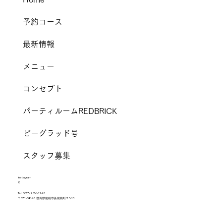
予約コース
最新情報
メニュー
コンセプト
パーティルームREDBRICK
ビーグラッド号
スタッフ募集
I
nstagram
X
Tel.
027-226-1143
〒371-0843 群馬県前橋市新前橋町25-13