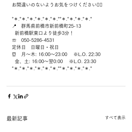
お間違いのないようお気をつけください🙇‍♀️
°＊.°＊.°＊.°＊.°＊.°＊.°°＊.°＊.°＊.°＊.°
📍　群馬県前橋市新前橋町25-13
  新前橋駅東口より徒歩3分！
☏　050-5286-4531
定休日　日曜日・祝日
⏰　月～木: 16:00～23:00 　※L.O. 22:30 
  金、土: 16:00～翌0:00 　※L.O. 23:30
°＊.°＊.°＊.°＊.°＊.°＊.°°＊.°＊.°＊.°＊.°
すべて表示
最新記事