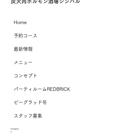
炭火肉ホルモン酒場シンバル
Home
予約コース
最新情報
メニュー
コンセプト
パーティルームREDBRICK
ビーグラッド号
スタッフ募集
I
nstagram
X