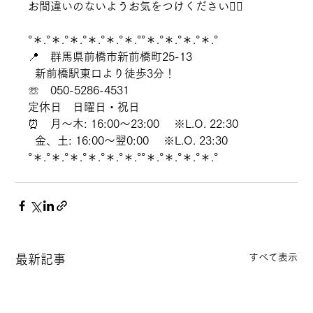
お間違いのないようお気をつけください🙇‍♀️
°＊.°＊.°＊.°＊.°＊.°＊.°°＊.°＊.°＊.°＊.°
📍　群馬県前橋市新前橋町25-13
  新前橋駅東口より徒歩3分！
☏　050-5286-4531
定休日　日曜日・祝日
⏰　月～木: 16:00～23:00 　※L.O. 22:30 
  金、土: 16:00～翌0:00 　※L.O. 23:30
°＊.°＊.°＊.°＊.°＊.°＊.°°＊.°＊.°＊.°＊.°
すべて表示
最新記事